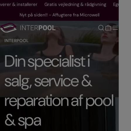
Gå
verer & installerer
Gratis vejledning & rådgivning
Egne tekn
til
Nyt på siden!! - Affugtere fra Microwell
indhold
youtube
Vogn
INTERPOOL
Din specialist i
salg, service &
reparation af pool
& spa