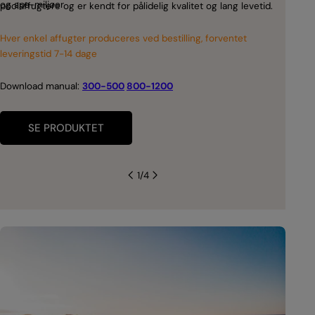
De t
og spa-miljøer
poolaffugtere og er kendt for pålidelig kvalitet og lang levetid.
ener
TTW 
Besk
pulv
Hver enkel affugter produceres ved bestilling, forventet
skim
der e
leveringstid 7-14 dage
Væl
Auto
luftf
luft
mods
DRY 
Download manual:
300-500
800-1200
Lavt
fugti
du ka
støj
beho
SE PRODUKTET
de t
pulve
Se t
1
/
4
Micr
poola
genn
Hver 
lever