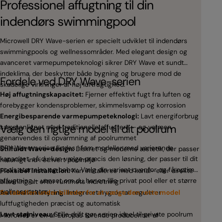
Professionel affugtning til din
Af
indendørs swimmingpool
te
Microwell DRY Wave-serien er specielt udviklet til indendørs
Micr
swimmingpools og wellnessområder. Med elegant design og
løsni
avanceret varmepumpeteknologi sikrer DRY Wave et sundt
affu
indeklima, der beskytter både bygning og brugere mod de
kana
Fordele ved DRY Wave-serien
Dis
skadelige virkninger af høj luftfugtighed.
lede
Høj affugtningskapacitet:
Fjerner effektivt fugt fra luften og
TTW-k
forebygger kondensproblemer, skimmelsvamp og korrosion
højsæ
Energibesparende varmepumpeteknologi:
Lavt energiforbrug
et s
Vælg den rigtige model til dit poolrum
sammenlignet med traditionelle affugtere – og varmen
i poo
genanvendes til opvarmning af poolrummet
Fo
iden
DRY Wave-serien findes i fem modeller med varierende
Stilfuldt Wave-design:
Diskret og moderne æstetik, der passer
Thro
kapacitet, så du kan vælge præcis den løsning, der passer til dit
naturligt ind i ethvert poolmiljø
og ti
pools størrelse og behov. Vælg din variant ovenfor og få optimal
Fleksibel installation:
Kan installeres med kanal- eller direkte
pool
affugtning – uanset om du har en lille privat pool eller et større
blæsning alt efter rummets indretning
Pre
Medf
wellnesscenter.
Automatisk styring:
Se tabellen under billeder for at vælge den rette model
Integreret hygrostat regulerer
nem o
pul
luftfugtigheden præcist og automatisk
Samm
Lavt støjniveau:
Stille drift gør serien ideel til private poolrum
Microwell er en af Europas førende producenter af
varm