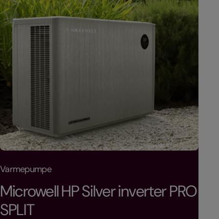
T
T
Varmepumpe
Var
y
y
Microwell HP Silver inverter PRO
Mi
p
p
SPLIT
e
e
Nor
Fra