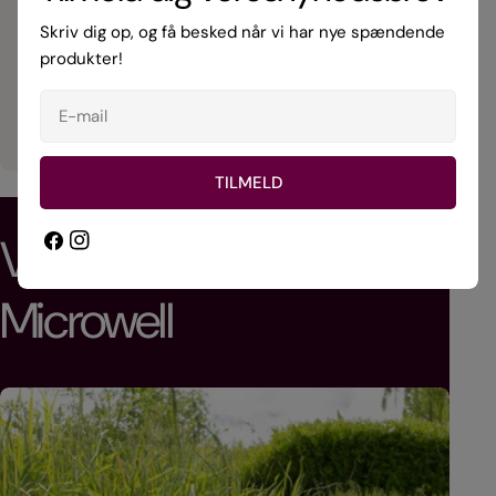
salg, service og reparation.
Skriv dig op, og få besked når vi har nye spændende
produkter!
SE MERE
E-
mail
TILMELD
Facebook
Instagram
Varmepumper fra
Microwell