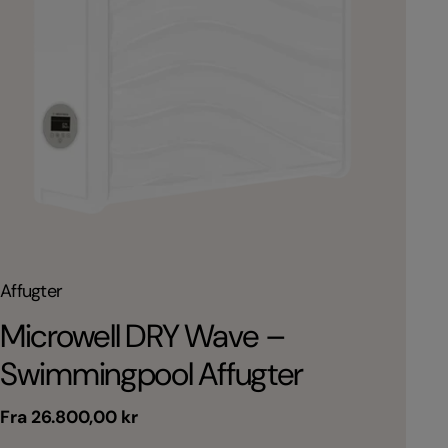
T
T
Affugter
Affu
y
y
Microwell DRY Wave –
Mi
p
p
Swimmingpool Affugter
Sw
e
e
:
:
Normal
Fra 26.800,00 kr
Nor
Fra
pris
pri