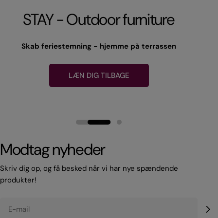
Badekar
Isbad
Isbad
Start dagen med et boost
Start dagen med et boost
Oplev roen i de flotte badekar
LÆN DIG TILBAGE
LÆN DIG TILBAGE
OPLEV GYSET
OPLEV GYSET
DYK NED HER
Modtag nyheder
Skriv dig op, og få besked når vi har nye spændende
produkter!
E-
mail