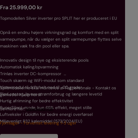
:
:
pri
Normal
Fra 25.999,00 kr
Denn
nyest
pris
Topmodellen Silver inverter pro SPLIT her er produceret i EU
priv
udete
Opnå en endnu højere virkningsgrad og komfort med en split
langt
varmepumpe, når du vælger en split varmepumpe flyttes selve
pool
​Takk
maskinen væk fra din pool eller spa.
mærk
konst
abso
vand
Innovativ design til nye og eksisterende pools
forl
​Fire
Automatisk køling/opvarmning
​Nøgl
med 
Trinløs inverter DC-kompressor
​Ful
(ene
Touch skærm og WiFi-modul som standard
komp
AUTO
Vintermodul til drift helt ned til -20 grader
Splitmodellerne skal monteres af Fagpersonale - Kontakt os
af ef
​Supe
Blød opstart, lavere strømforbrug og længere levetid
gerne for hjælp hertil
redu
ekstr
Hurtig afrimning for bedre effektivitet
meter
SuperSilent-mode, kun 65% effekt, meget stille
Se mere her:
Download PDF
​Indb
Luftveksler i Goldfin for bedre energi overførsel
pool
Se m
Miljøvenligt R32 kølemiddel (573/2024/EU)
Fjernlager - Forventet levering 1-3 uger
uanse
​Høj 
Fjern
tita