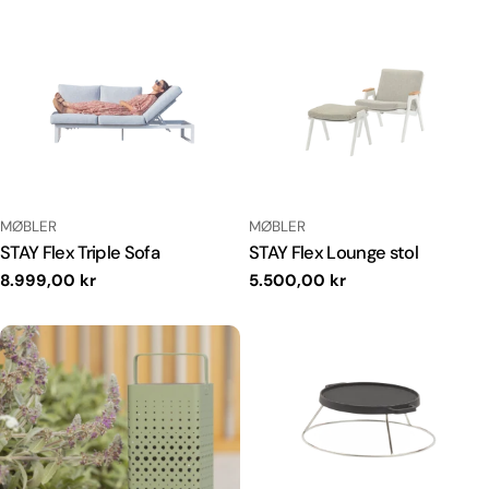
TYPE:
TYPE:
MØBLER
MØBLER
STAY Flex Triple Sofa
STAY Flex Lounge stol
Normal
8.999,00 kr
Normal
5.500,00 kr
pris
pris