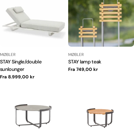
TYPE:
TYPE:
MØBLER
MØBLER
STAY Single/double
STAY lamp teak
sunlounger
Normal
Fra 749,00 kr
pris
Normal
Fra 8.999,00 kr
pris