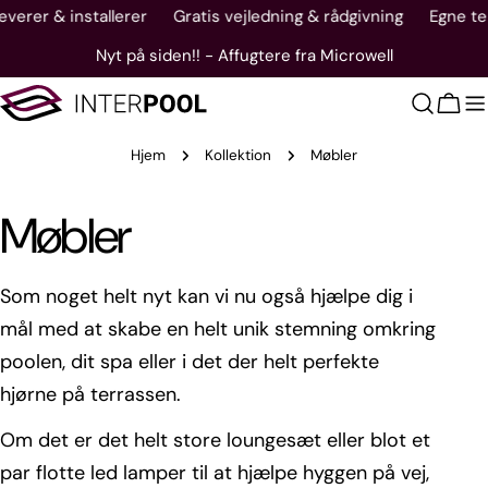
Gå
leverer & installerer
Gratis vejledning & rådgivning
Egne te
til
Nyt på siden!! - Affugtere fra Microwell
indhold
Vogn
Hjem
Kollektion
Møbler
K
Møbler
o
Som noget helt nyt kan vi nu også hjælpe dig i
mål med at skabe en helt unik stemning omkring
l
poolen, dit spa eller i det der helt perfekte
hjørne på terrassen.
l
Om det er det helt store loungesæt eller blot et
e
par flotte led lamper til at hjælpe hyggen på vej,