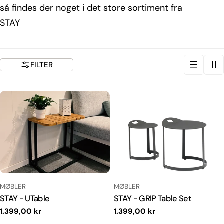
så findes der noget i det store sortiment fra
k
STAY
t
FILTER
i
o
n
:
TYPE:
TYPE:
MØBLER
MØBLER
STAY - UTable
STAY - GRIP Table Set
Normal
1.399,00 kr
Normal
1.399,00 kr
pris
pris