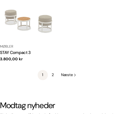
TYPE:
MØBLER
STAY Compact 3
Normal
3.800,00 kr
pris
1
2
Næste
Modtag nyheder