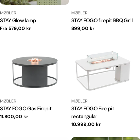
TYPE:
TYPE:
MØBLER
MØBLER
STAY Glow lamp
STAY FOGO firepit BBQ Grill
Normal
Fra 579,00 kr
Normal
899,00 kr
pris
pris
TYPE:
TYPE:
MØBLER
MØBLER
STAY FOGO Gas Firepit
STAY FOGO Fire pit
rectangular
Normal
11.800,00 kr
pris
Normal
10.999,00 kr
pris