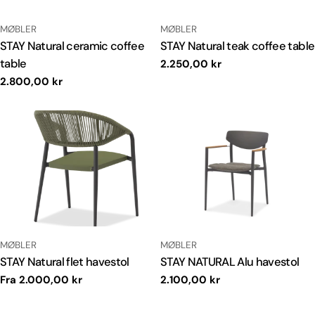
TYPE:
TYPE:
MØBLER
MØBLER
STAY Natural ceramic coffee
STAY Natural teak coffee table
table
Normal
2.250,00 kr
pris
Normal
2.800,00 kr
pris
TYPE:
TYPE:
MØBLER
MØBLER
STAY Natural flet havestol
STAY NATURAL Alu havestol
Normal
Fra 2.000,00 kr
Normal
2.100,00 kr
pris
pris